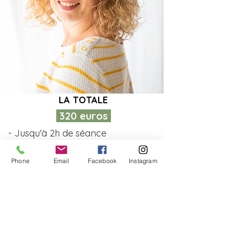
LA TOTALE
320 euros
- Jusqu'à 2h de séance
-
Toutes les photos
Phone
Email
Facebook
Instagram
Je réserve ma séance
Contactez-moi
Frais de déplacement : Offerts jusqu'à 15 km