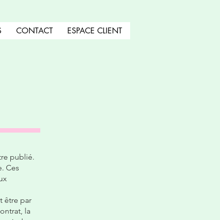
S
CONTACT
ESPACE CLIENT
tre publié.
e. Ces
ux
t être par
ontrat, la