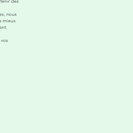
tenir des
es, nous
de mieux
ent.
 vos