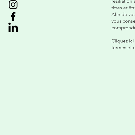
résiliation
titres et ê
Afin de vo
vous conse
comprendre
Cliquez ici
termes et 